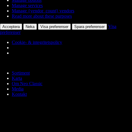
Manage options
Manage services
Manage {vendor_count} vendors
Read more about these purposes
Visa
Acceptera
Neka
Visa preferenser
Spara preferenser
preferenser
Cookie- & integritetspolicy
Skip
to
Sortiment
content
Karta
Om Neo Classic
Media
Kontakt